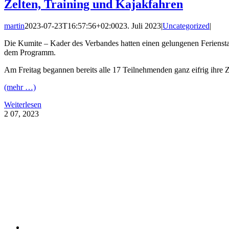
Zelten, Training und Kajakfahren
martin
2023-07-23T16:57:56+02:00
23. Juli 2023
|
Uncategorized
|
Die Kumite – Kader des Verbandes hatten einen gelungenen Feriensta
dem Programm.
Am Freitag begannen bereits alle 17 Teilnehmenden ganz eifrig ihre Z
(mehr …)
Weiterlesen
2
07, 2023