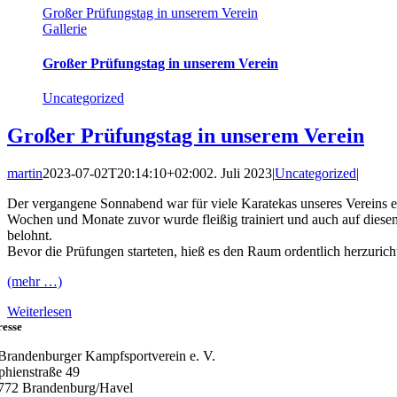
Großer Prüfungstag in unserem Verein
Gallerie
Großer Prüfungstag in unserem Verein
Uncategorized
Großer Prüfungstag in unserem Verein
martin
2023-07-02T20:14:10+02:00
2. Juli 2023
|
Uncategorized
|
Der vergangene Sonnabend war für viele Karatekas unseres Vereins ei
Wochen und Monate zuvor wurde fleißig trainiert und auch auf dies
belohnt.
Bevor die Prüfungen starteten, hieß es den Raum ordentlich herzurich
(mehr …)
Weiterlesen
resse
 Brandenburger Kampfsportverein e. V.
phienstraße 49
772 Brandenburg/Havel