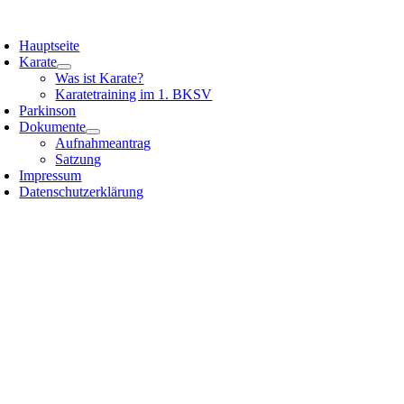
Zum
oggle
Inhalt
avigation
Hauptseite
springen
Karate
Was ist Karate?
Karatetraining im 1. BKSV
Parkinson
Dokumente
Aufnahmeantrag
Satzung
Impressum
Datenschutzerklärung