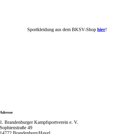
Sportkleidung aus dem BKSV-Shop
hier
!
Adresse
1. Brandenburger Kampfsportverein e. V.
Sophienstraße 49
14772 Brandenburg/Havel