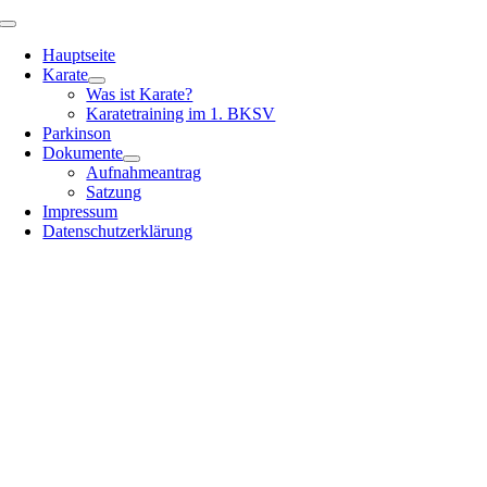
Zum
Toggle
Inhalt
Navigation
Hauptseite
springen
Karate
Was ist Karate?
Karatetraining im 1. BKSV
Parkinson
Dokumente
Aufnahmeantrag
Satzung
Impressum
Datenschutzerklärung