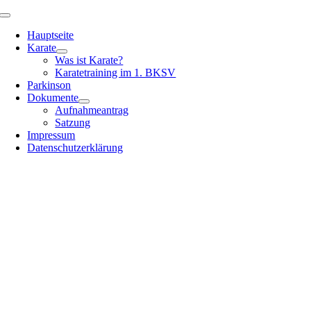
Zum
Toggle
Inhalt
Navigation
Hauptseite
springen
Karate
Was ist Karate?
Karatetraining im 1. BKSV
Parkinson
Dokumente
Aufnahmeantrag
Satzung
Impressum
Datenschutzerklärung