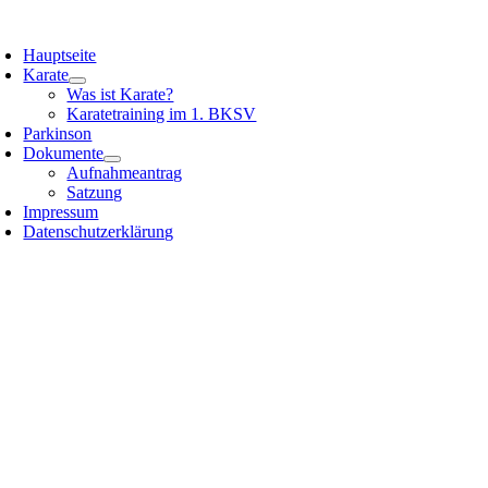
Zum
oggle
Inhalt
avigation
Hauptseite
springen
Karate
Was ist Karate?
Karatetraining im 1. BKSV
Parkinson
Dokumente
Aufnahmeantrag
Satzung
Impressum
Datenschutzerklärung