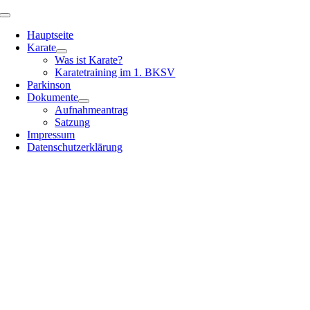
Zum
Toggle
Inhalt
Navigation
Hauptseite
springen
Karate
Was ist Karate?
Karatetraining im 1. BKSV
Parkinson
Dokumente
Aufnahmeantrag
Satzung
Impressum
Datenschutzerklärung