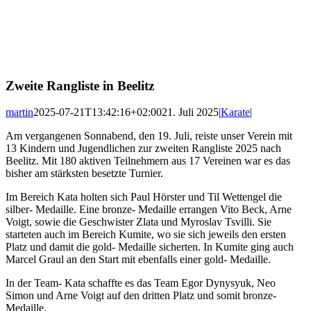
Zweite Rangliste in Beelitz
martin
2025-07-21T13:42:16+02:00
21. Juli 2025
|
Karate
|
Am vergangenen Sonnabend, den 19. Juli, reiste unser Verein mit
13 Kindern und Jugendlichen zur zweiten Rangliste 2025 nach
Beelitz. Mit 180 aktiven Teilnehmern aus 17 Vereinen war es das
bisher am stärksten besetzte Turnier.
Im Bereich Kata holten sich Paul Hörster und Til Wettengel die
silber- Medaille. Eine bronze- Medaille errangen Vito Beck, Arne
Voigt, sowie die Geschwister Zlata und Myroslav Tsvilli. Sie
starteten auch im Bereich Kumite, wo sie sich jeweils den ersten
Platz und damit die gold- Medaille sicherten. In Kumite ging auch
Marcel Graul an den Start mit ebenfalls einer gold- Medaille.
In der Team- Kata schaffte es das Team Egor Dynysyuk, Neo
Simon und Arne Voigt auf den dritten Platz und somit bronze-
Medaille.