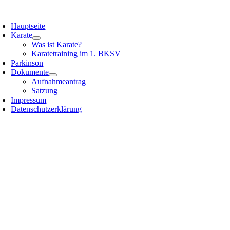
Zum
oggle
Inhalt
avigation
Hauptseite
springen
Karate
Was ist Karate?
Karatetraining im 1. BKSV
Parkinson
Dokumente
Aufnahmeantrag
Satzung
Impressum
Datenschutzerklärung