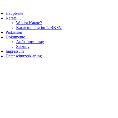
Zum
oggle
Inhalt
avigation
Hauptseite
springen
Karate
Was ist Karate?
Karatetraining im 1. BKSV
Parkinson
Dokumente
Aufnahmeantrag
Satzung
Impressum
Datenschutzerklärung