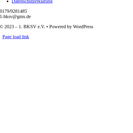
Datenschutzerklärung
0179/9281485
1-bksv@gmx.de
© 2023 – 1. BKSV e.V. • Powered by WordPress
Page load link
Nach
oben