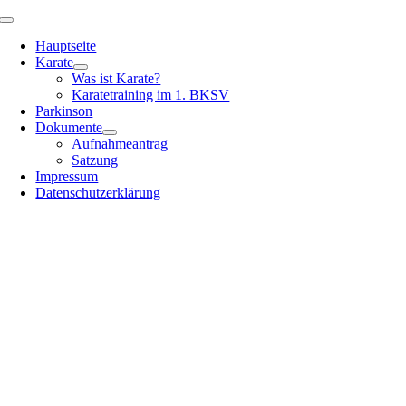
Zum
Toggle
Inhalt
Navigation
Hauptseite
springen
Karate
Was ist Karate?
Karatetraining im 1. BKSV
Parkinson
Dokumente
Aufnahmeantrag
Satzung
Impressum
Datenschutzerklärung