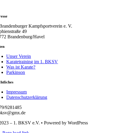
resse
 Brandenburger Kampfsportverein e. V.
phienstraße 49
772 Brandenburg/Havel
ten
Unser Verein
Karatetraining im 1. BKSV
Was ist Karate?
Parkinson
htliches
Impressum
Datenschutzerklärung
79/9281485
bksv@gmx.de
2023 – 1. BKSV e.V. • Powered by WordPress
Page load link