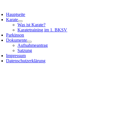
Zum
oggle
Inhalt
avigation
Hauptseite
springen
Karate
Was ist Karate?
Karatetraining im 1. BKSV
Parkinson
Dokumente
Aufnahmeantrag
Satzung
Impressum
Datenschutzerklärung