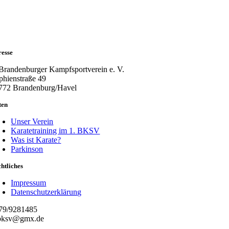
resse
 Brandenburger Kampfsportverein e. V.
phienstraße 49
772 Brandenburg/Havel
ten
Unser Verein
Karatetraining im 1. BKSV
Was ist Karate?
Parkinson
htliches
Impressum
Datenschutzerklärung
79/9281485
bksv@gmx.de