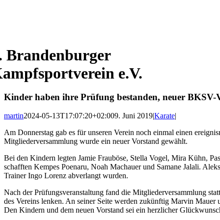
. Brandenburger
ampfsportverein e.V.
Kinder haben ihre Prüfung bestanden, neuer BKSV-
martin
2024-05-13T17:07:20+02:00
9. Juni 2019
|
Karate
|
Am Donnerstag gab es für unseren Verein noch einmal einen ereignis
Mitgliederversammlung wurde ein neuer Vorstand gewählt.
Bei den Kindern legten Jamie Frauböse, Stella Vogel, Mira Kühn, Pa
schafften Kempes Poenaru, Noah Machauer und Samane Jalali. Aleksej
Trainer Ingo Lorenz abverlangt wurden.
Nach der Prüfungsveranstaltung fand die Mitgliederversammlung stat
des Vereins lenken. An seiner Seite werden zukünftig Marvin Mauer 
Den Kindern und dem neuen Vorstand sei ein herzlicher Glückwunsc