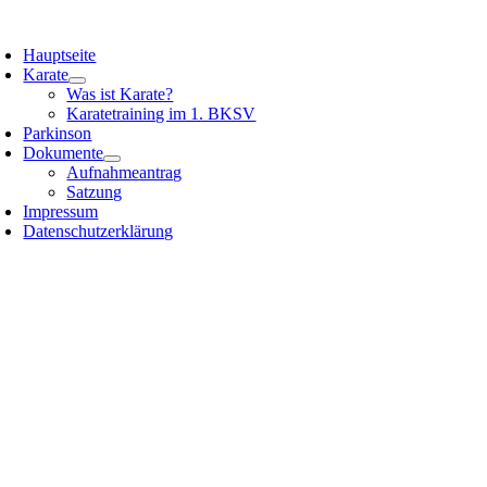
Zum
oggle
Inhalt
avigation
Hauptseite
springen
Karate
Was ist Karate?
Karatetraining im 1. BKSV
Parkinson
Dokumente
Aufnahmeantrag
Satzung
Impressum
Datenschutzerklärung