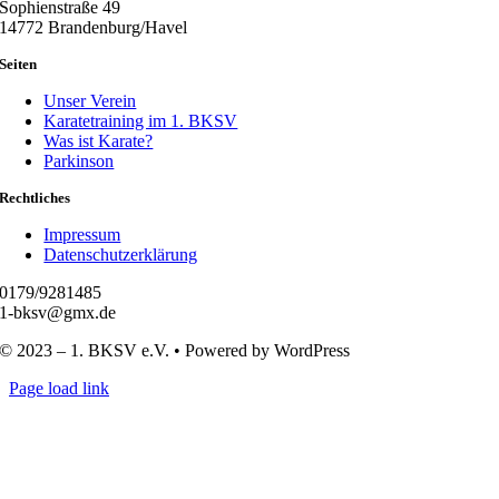
Sophienstraße 49
14772 Brandenburg/Havel
Seiten
Unser Verein
Karatetraining im 1. BKSV
Was ist Karate?
Parkinson
Rechtliches
Impressum
Datenschutzerklärung
0179/9281485
1-bksv@gmx.de
© 2023 – 1. BKSV e.V. • Powered by WordPress
Page load link
Nach
oben