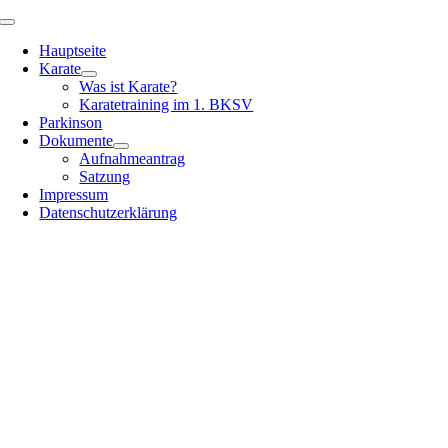
Zum
Toggle
Inhalt
Navigation
Hauptseite
springen
Karate
Was ist Karate?
Karatetraining im 1. BKSV
Parkinson
Dokumente
Aufnahmeantrag
Satzung
Impressum
Datenschutzerklärung