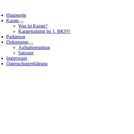
Zum
oggle
Inhalt
avigation
Hauptseite
springen
Karate
Was ist Karate?
Karatetraining im 1. BKSV
Parkinson
Dokumente
Aufnahmeantrag
Satzung
Impressum
Datenschutzerklärung