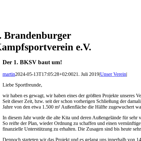
. Brandenburger
ampfsportverein e.V.
Der 1. BKSV baut um!
martin
2024-05-13T17:05:28+02:00
21. Juli 2019
|
Unser Verein
|
Liebe Sportfreunde,
wir haben es gewagt, wir haben eines der größten Projekte unseres Ve
Seit dieser Zeit, bzw. seit der schon vorherigen Schließung der dam
Jahre von den etwa 1.500 m² Außenfläche die Hälfte zugewuchert war
In diesem Jahr wurde die alte Kita und deren Außengelände für sehr 
So reifte der Plan, wieder Ordnung zu schaffen und einen vernünftig
finanzielle Unterstützung zu erhalten. Die Zusagen sind bis heute seh
Dennoch starteten wir das Projekt und es gelang uns innerhalb von 1