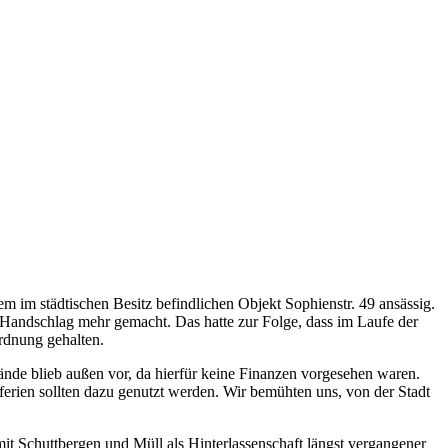
m im städtischen Besitz befindlichen Objekt Sophienstr. 49 ansässig.
n Handschlag mehr gemacht. Das hatte zur Folge, dass im Laufe der
rdnung gehalten.
ände blieb außen vor, da hierfür keine Finanzen vorgesehen waren.
erien sollten dazu genutzt werden. Wir bemühten uns, von der Stadt
it Schuttbergen und Müll als Hinterlassenschaft längst vergangener