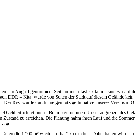
reins in Angriff genommen. Seit nunmehr fast 25 Jahren sind wir auf de
aligen DDR – Kita, wurde von Seiten der Stadt auf diesem Gelände kei
. Der Rest wurde durch uneigennützige Initiative unseres Vereins in O
viel Geld ertüchtigt und in Betrieb genommen. Unser angrenzendes Gel
en Zustand zu erreichen. Die Planung nahm ihren Lauf und die Sommerf
r vage.
4 Tagen die 1.500 m² wieder „urbar“ zu machen. Dabei hatten wir u.a. m