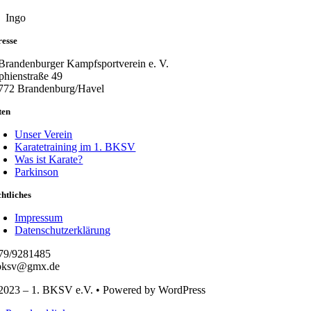
Ingo
resse
 Brandenburger Kampfsportverein e. V.
phienstraße 49
772 Brandenburg/Havel
ten
Unser Verein
Karatetraining im 1. BKSV
Was ist Karate?
Parkinson
htliches
Impressum
Datenschutzerklärung
79/9281485
bksv@gmx.de
2023 – 1. BKSV e.V. • Powered by WordPress