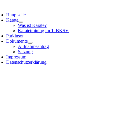
Zum
oggle
Inhalt
avigation
Hauptseite
springen
Karate
Was ist Karate?
Karatetraining im 1. BKSV
Parkinson
Dokumente
Aufnahmeantrag
Satzung
Impressum
Datenschutzerklärung