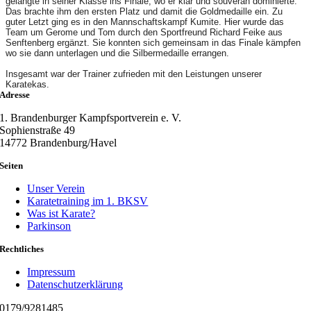
gelangte in seiner Klasse ins Finale, wo er klar und souverän dominierte.
Das brachte ihm den ersten Platz und damit die Goldmedaille ein. Zu
guter Letzt ging es in den Mannschaftskampf Kumite. Hier wurde das
Team um Gerome und Tom durch den Sportfreund Richard Feike aus
Senftenberg ergänzt. Sie konnten sich gemeinsam in das Finale kämpfen
wo sie dann unterlagen und die Silbermedaille errangen.
Insgesamt war der Trainer zufrieden mit den Leistungen unserer
Karatekas.
Adresse
1. Brandenburger Kampfsportverein e. V.
Sophienstraße 49
14772 Brandenburg/Havel
Seiten
Unser Verein
Karatetraining im 1. BKSV
Was ist Karate?
Parkinson
Rechtliches
Impressum
Datenschutzerklärung
0179/9281485