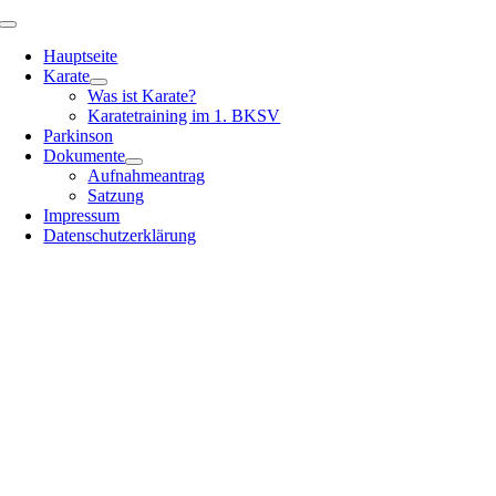
Zum
Toggle
Inhalt
Navigation
Hauptseite
springen
Karate
Was ist Karate?
Karatetraining im 1. BKSV
Parkinson
Dokumente
Aufnahmeantrag
Satzung
Impressum
Datenschutzerklärung