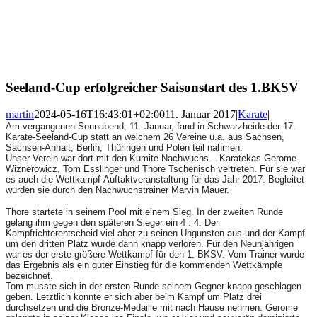
Seeland-Cup erfolgreicher Saisonstart des 1.BKSV
martin
2024-05-16T16:43:01+02:00
11. Januar 2017
|
Karate
|
Am vergangenen Sonnabend, 11. Januar, fand in Schwarzheide der 17.
Karate-Seeland-Cup statt an welchem 26 Vereine u.a. aus Sachsen,
Sachsen-Anhalt, Berlin, Thüringen und Polen teil nahmen.
Unser Verein war dort mit den Kumite Nachwuchs – Karatekas Gerome
Wiznerowicz, Tom Esslinger und Thore Tschenisch vertreten. Für sie war
es auch die Wettkampf-Auftaktveranstaltung für das Jahr 2017. Begleitet
wurden sie durch den Nachwuchstrainer Marvin Mauer.
Thore startete in seinem Pool mit einem Sieg. In der zweiten Runde
gelang ihm gegen den späteren Sieger ein 4 : 4. Der
Kampfrichterentscheid viel aber zu seinen Ungunsten aus und der Kampf
um den dritten Platz wurde dann knapp verloren. Für den Neunjährigen
war es der erste größere Wettkampf für den 1. BKSV. Vom Trainer wurde
das Ergebnis als ein guter Einstieg für die kommenden Wettkämpfe
bezeichnet.
Tom musste sich in der ersten Runde seinem Gegner knapp geschlagen
geben. Letztlich konnte er sich aber beim Kampf um Platz drei
durchsetzen und die Bronze-Medaille mit nach Hause nehmen. Gerome