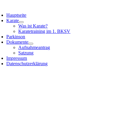
Zum
oggle
Inhalt
avigation
Hauptseite
springen
Karate
Was ist Karate?
Karatetraining im 1. BKSV
Parkinson
Dokumente
Aufnahmeantrag
Satzung
Impressum
Datenschutzerklärung