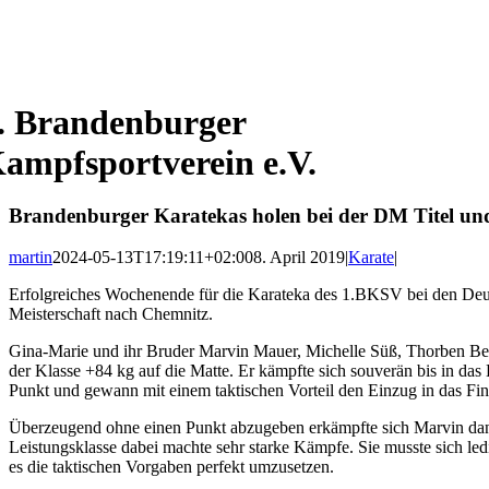
. Brandenburger
ampfsportverein e.V.
Brandenburger Karatekas holen bei der DM Titel un
martin
2024-05-13T17:19:11+02:00
8. April 2019
|
Karate
|
Erfolgreiches Wochenende für die Karateka des 1.BKSV bei den Deut
Meisterschaft nach Chemnitz.
Gina-Marie und ihr Bruder Marvin Mauer, Michelle Süß, Thorben Berg
der Klasse +84 kg auf die Matte. Er kämpfte sich souverän bis in da
Punkt und gewann mit einem taktischen Vorteil den Einzug in das Fin
Überzeugend ohne einen Punkt abzugeben erkämpfte sich Marvin dann 
Leistungsklasse dabei machte sehr starke Kämpfe. Sie musste sich led
es die taktischen Vorgaben perfekt umzusetzen.